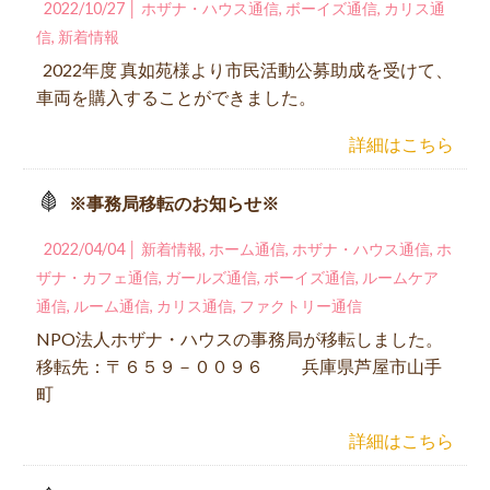
2022/10/27 │
ホザナ・ハウス通信
,
ボーイズ通信
,
カリス通
信
,
新着情報
2022年度 真如苑様より市民活動公募助成を受けて、
車両を購入することができました。
詳細はこちら
※事務局移転のお知らせ※
2022/04/04 │
新着情報
,
ホーム通信
,
ホザナ・ハウス通信
,
ホ
ザナ・カフェ通信
,
ガールズ通信
,
ボーイズ通信
,
ルームケア
通信
,
ルーム通信
,
カリス通信
,
ファクトリー通信
NPO法人ホザナ・ハウスの事務局が移転しました。
移転先：〒６５９－００９６ 兵庫県芦屋市山手
町
詳細はこちら