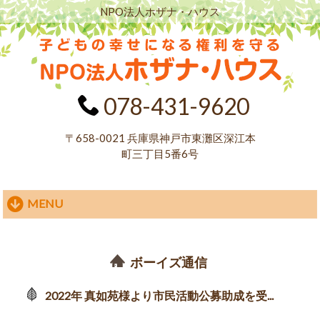
NPO法人ホザナ・ハウス
078-431-9620
〒658-0021 兵庫県神戸市東灘区深江本
町三丁目5番6号
MENU
NPO法人ホザナ・ハウス HOME
>
ボーイズ通信
ボーイズ通信
2022年 真如苑様より市民活動公募助成を受...